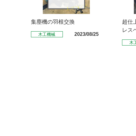
集塵機の羽根交換
超仕
レス
2023/08/25
木工機械
木