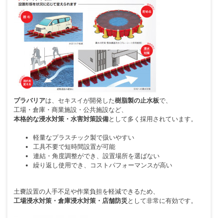
プラバリア
は、セキスイが開発した
樹脂製の止水板
で、
工場・倉庫・商業施設・公共施設など、
本格的な浸水対策・水害対策設備
として多く採用されています。
軽量なプラスチック製で扱いやすい
工具不要で短時間設置が可能
連結・角度調整ができ、設置場所を選ばない
繰り返し使用でき、コストパフォーマンスが高い
土嚢設置の人手不足や作業負担を軽減できるため、
工場浸水対策・倉庫浸水対策・店舗防災
として非常に有効です。