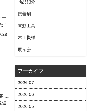
商品紹介
接着剤
ホー
した！
電動工具
7/28
木工機械
展示会
アーカイブ
2026-07
2026-06
催 に
送遅
2026-05